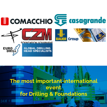
The most important international
event
for Drilling & Foundations