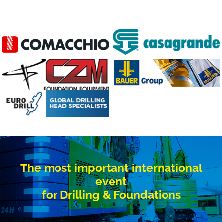
The most important international
event
for Drilling & Foundations