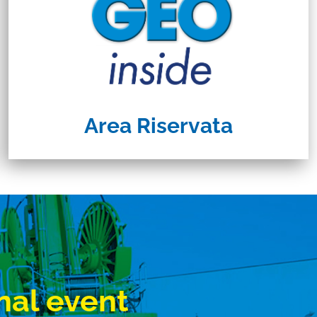
Area Riservata
nal event